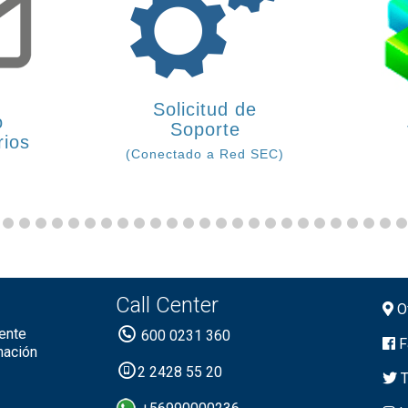
Solicitud de
o
Soporte
rios
(Conectado a Red SEC)
Call Center
Of
ente
600 0231 360
F
mación
2 2428 55 20
T