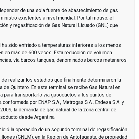
 depender de una sola fuente de abastecimiento de gas
ministro existentes a nivel mundial. Por tal motivo, el
pción y regasificación de Gas Natural Licuado (GNL) que
l ha sido enfriado a temperaturas inferiores a los menos
men en más de 600 veces. Esta reducción de volumen
tancias, vía barcos tanques, denominados barcos metaneros
de realizar los estudios que finalmente determinaron la
ía de Quintero. En este terminal se recibe Gas Natural en
a para transportarlo vía gasoductos a los puntos de
 conformada por ENAP S.A., Metrogas S.A., Endesa S.A. y
009, la demanda de gas natural de la zona central de
asoducto desde Argentina.
inició la operación de un segundo terminal de regasificación
illones (GNLM), en la Región de Antofagasta, de propiedad