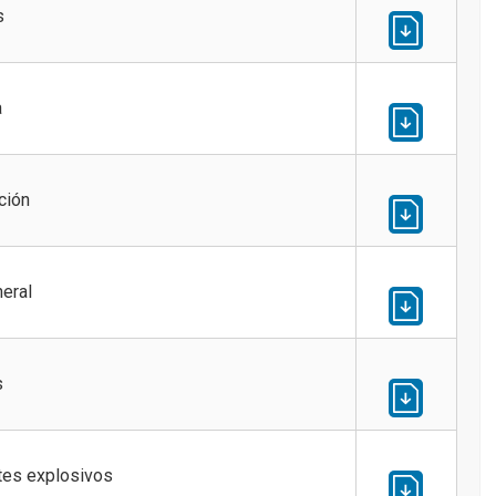
s
a
ción
eral
s
tes explosivos