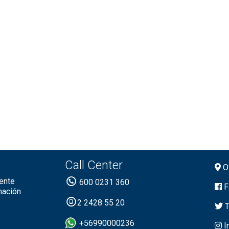
Call Center
Of
ente
600 0231 360
F
mación
2 2428 55 20
T
+56990000236
I