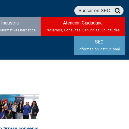
Industria
Atención Ciudadana
 Normativa Energética
Reclamos, Consultas, Denuncias, Solicitudes
SEC
Información Institucional
o firman convenio