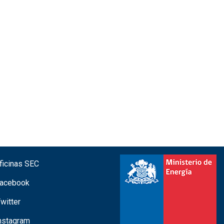
icinas SEC
acebook
witter
nstagram