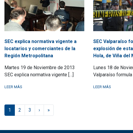
SEC explica normativa vigente a
SEC Valparaíso f
locatarios y comerciantes de la
explosión de esta
Región Metropolitana
Hola, de Viña del
Martes 19 de Noviembre de 2013
Lunes 18 de Novi
SEC explica normativa vigente […]
Valparaíso formula 
LEER MÁS
LEER MÁS
Actual
Página
Página
1
2
3
›
»