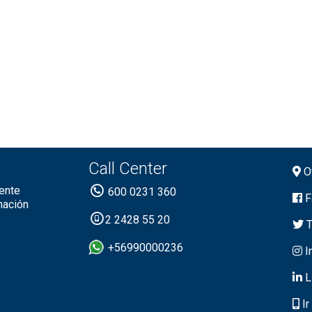
Call Center
Of
ente
600 0231 360
F
mación
2 2428 55 20
T
+56990000236
I
L
Ir