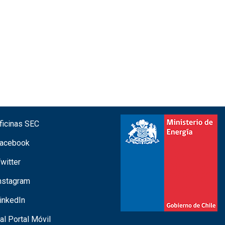
icinas SEC
acebook
witter
nstagram
inkedIn
 al Portal Móvil