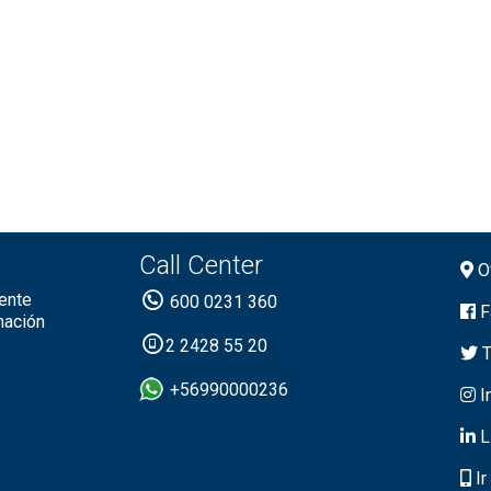
Call Center
Of
ente
600 0231 360
F
mación
2 2428 55 20
T
+56990000236
I
L
Ir