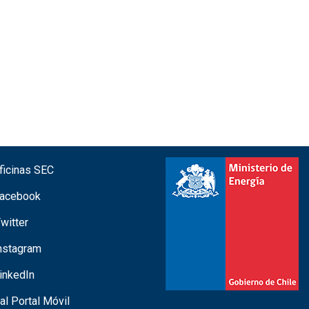
icinas SEC
acebook
witter
nstagram
inkedIn
 al Portal Móvil