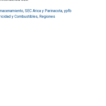
lmacenamiento
,
SEC Arica y Parinacota
,
ypfb
tricidad y Combustibles
,
Regiones