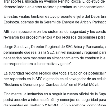
Transportes, ubicada en Avenida Renato Rocca. El objetivo de 
desarrollados en estos recintos permitan un almacenamiento
En estas visitas también estuvo presente el jefe del Depart
Espinoza, además de la Seremi de Energía de Arica y Parinaco
Allí, se inspeccionaron los sistemas de seguridad y las condi
revisaron los procedimientos y los recursos disponibles para 
Jorge Sandoval, Director Regional de SEC Arica y Parinacota, 
permanente que realiza la SEC, a nivel nacional y regional, pa
necesarias para mantener un almacenamiento de combustibles
correspondientes a la normativa vigente”.
La autoridad regional recalcó que toda situación de potencial 
ser reportada en la SEC digitando en el navegador de un celul
“Reclamo o Denuncia por Combustible” en el Portal Móvil.
Finalmente, la invitación es a seguir la cuenta oficial de la S
podrá acceder a información útil y consejos de seguridad para
disponibles en Twitter o X (@SEC_cl) y Facebook, como Supe