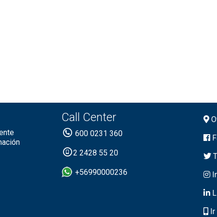
Call Center
Of
ente
600 0231 360
F
mación
2 2428 55 20
T
+56990000236
I
L
Ir