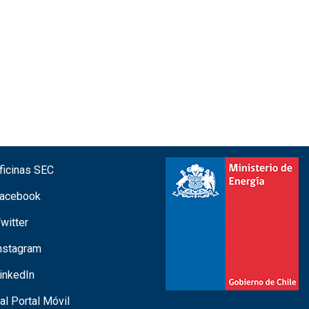
icinas SEC
acebook
witter
nstagram
inkedIn
 al Portal Móvil