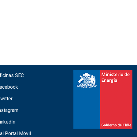
icinas SEC
acebook
witter
nstagram
inkedIn
 al Portal Móvil