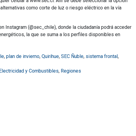
ier celular a www.sec.cl. Allí se debe seleccionar la opción
lternativas como corte de luz o riesgo eléctrico en la vía
EC en Instagram (@sec_chile), donde la ciudadanía podrá acceder
energéticos, la que se suma a los perfiles disponibles en
le
,
plan de invierno
,
Quirihue
,
SEC Ñuble
,
sistema frontal
,
 Electricidad y Combustibles
,
Regiones