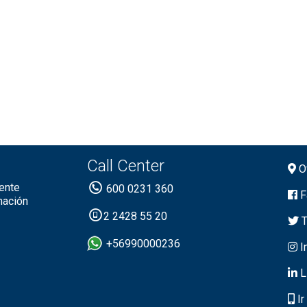
Call Center
Of
ente
600 0231 360
F
mación
2 2428 55 20
T
+56990000236
I
L
Ir