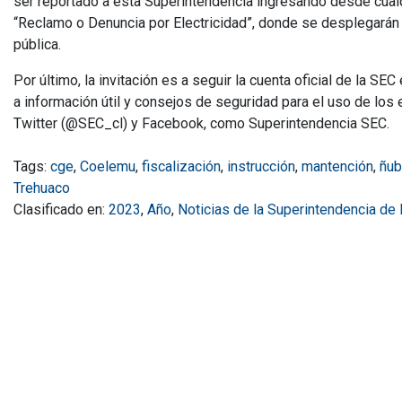
ser reportado a esta Superintendencia ingresando desde cualqu
“Reclamo o Denuncia por Electricidad”, donde se desplegarán a
pública.
Por último, la invitación es a seguir la cuenta oficial de la S
a información útil y consejos de seguridad para el uso de los 
Twitter (@SEC_cl) y Facebook, como Superintendencia SEC.
Tags:
cge
,
Coelemu
,
fiscalización
,
instrucción
,
mantención
,
ñub
Trehuaco
Clasificado en:
2023
,
Año
,
Noticias de la Superintendencia de