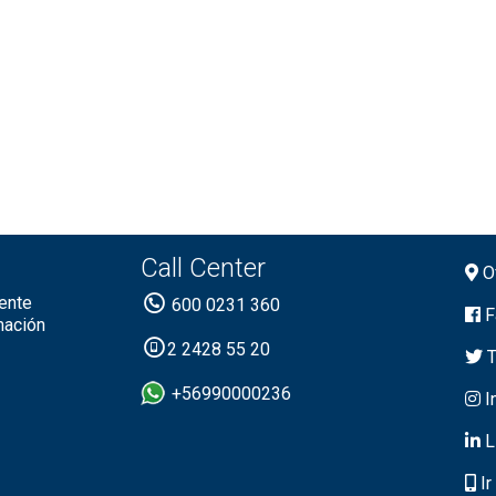
Call Center
Of
ente
600 0231 360
F
mación
2 2428 55 20
T
+56990000236
I
L
Ir