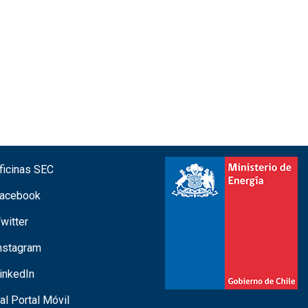
icinas SEC
acebook
witter
nstagram
inkedIn
 al Portal Móvil