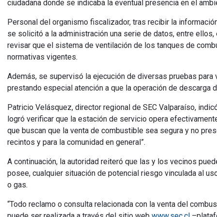
ciudadana donde se indicaba la eventual presencia en el amb
Personal del organismo fiscalizador, tras recibir la informaci
se solicitó a la administración una serie de datos, entre ellos,
revisar que el sistema de ventilación de los tanques de comb
normativas vigentes.
Además, se supervisó la ejecución de diversas pruebas para ve
prestando especial atención a que la operación de descarga d
Patricio Velásquez, director regional de SEC Valparaíso, indic
logró verificar que la estación de servicio opera efectivame
que buscan que la venta de combustible sea segura y no prese
recintos y para la comunidad en general”.
A continuación, la autoridad reiteró que las y los vecinos pued
posee, cualquier situación de potencial riesgo vinculada al u
o gas.
“Todo reclamo o consulta relacionada con la venta del combusti
puede ser realizada a través del sitio web
www.sec.cl
–plataf