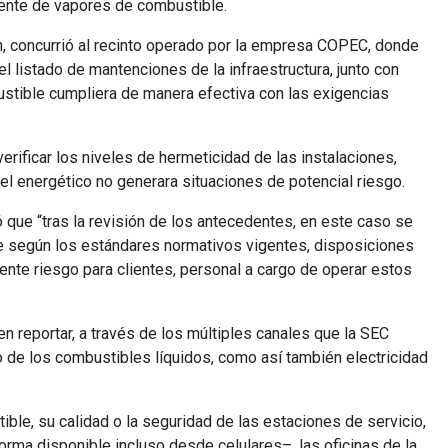
iente de vapores de combustible.
ón, concurrió al recinto operado por la empresa COPEC, donde
 el listado de mantenciones de la infraestructura, junto con
ustible cumpliera de manera efectiva con las exigencias
rificar los niveles de hermeticidad de las instalaciones,
el energético no generara situaciones de potencial riesgo.
ó que “tras la revisión de los antecedentes, en este caso se
nte según los estándares normativos vigentes, disposiciones
nte riesgo para clientes, personal a cargo de operar estos
en reportar, a través de los múltiples canales que la SEC
so de los combustibles líquidos, como así también electricidad
ble, su calidad o la seguridad de las estaciones de servicio,
orma disponible incluso desde celulares–, las oficinas de la