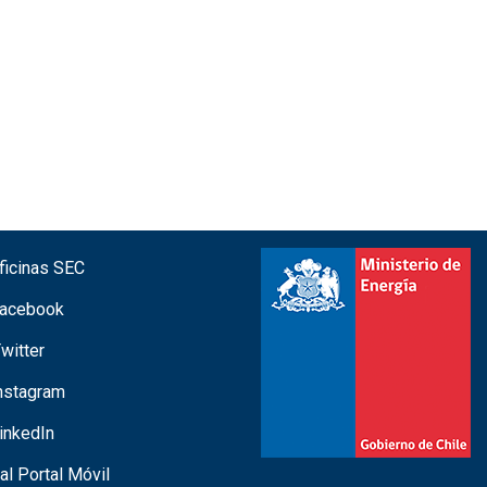
icinas SEC
acebook
witter
nstagram
inkedIn
 al Portal Móvil