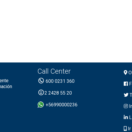
Call Center
Of
ente
600 0231 360
F
mación
2 2428 55 20
T
+56990000236
I
L
Ir