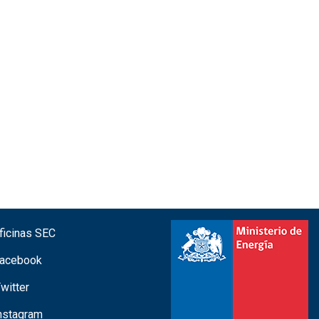
icinas SEC
acebook
witter
nstagram