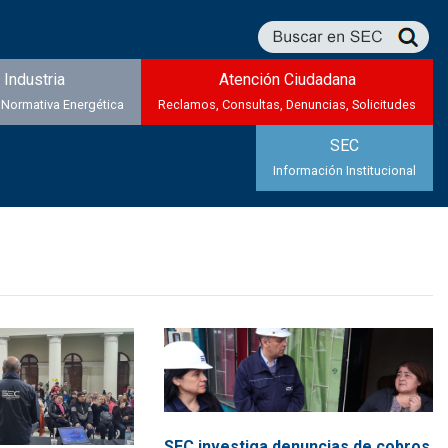
Industria
Atención Ciudadana
 Normativa Energética
Reclamos, Consultas, Denuncias, Solicitudes
SEC
Información Institucional
SEC investiga denuncias de cobros