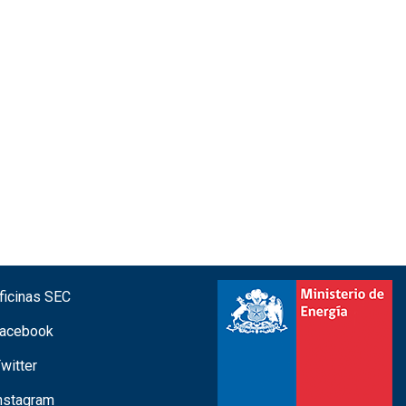
icinas SEC
acebook
witter
nstagram