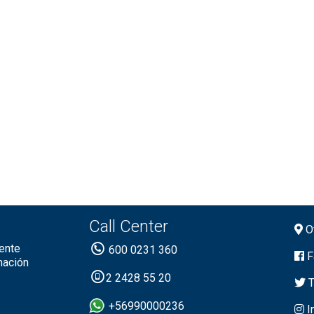
Call Center
Of
ente
600 0231 360
F
mación
2 2428 55 20
T
+56990000236
I