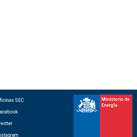
icinas SEC
acebook
witter
nstagram