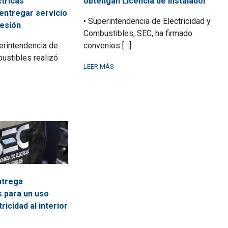
tricas
obtengan Licencia de Instalador
 entregar servicio
• Superintendencia de Electricidad y
esión
Combustibles, SEC, ha firmado
erintendencia de
convenios […]
bustibles realizó
LEER MÁS
ntrega
 para un uso
ricidad al interior