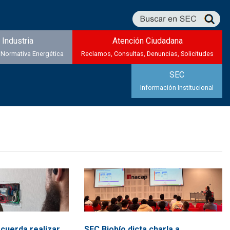
Industria
Atención Ciudadana
 Normativa Energética
Reclamos, Consultas, Denuncias, Solicitudes
SEC
Información Institucional
cuerda realizar
SEC Biobío dicta charla a