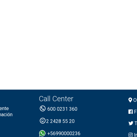
Call Center
Of
ente
600 0231 360
F
mación
2 2428 55 20
T
+56990000236
I