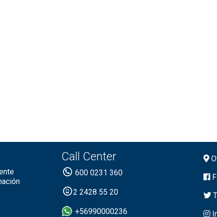
Call Center
Of
ente
600 0231 360
F
mación
2 2428 55 20
T
+56990000236
I