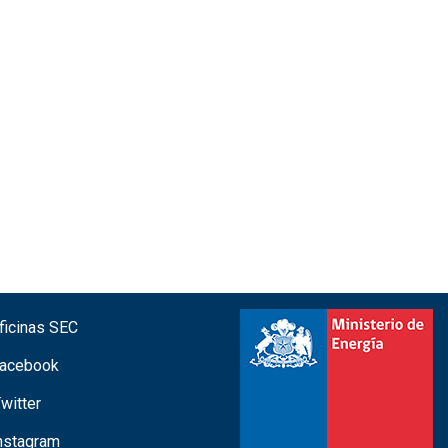
icinas SEC
acebook
witter
nstagram