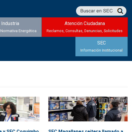
Industria
Atención Ciudadana
 Normativa Energética
Reclamos, Consultas, Denuncias, Solicitudes
SEC
Información Institucional
a y SEC Coquimbo
SEC Magallanes reitera llamado a