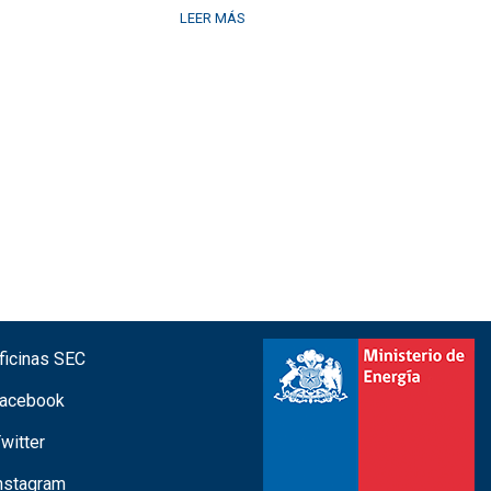
LEER MÁS
icinas SEC
acebook
witter
nstagram