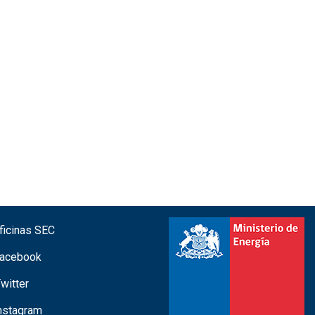
icinas SEC
acebook
witter
nstagram