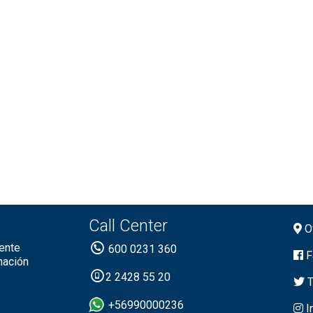
Call Center
Of
ente
600 0231 360
F
mación
2 2428 55 20
T
+56990000236
I