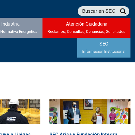
Industria
Atención Ciudadana
 Normativa Energética
Reclamos, Consultas, Denuncias, Solicitudes
SEC
Información Institucional
ruye a Lipigas
SEC Arica y Fundación Integra