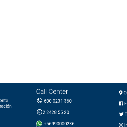
Call Center
Of
ente
600 0231 360
F
mación
2 2428 55 20
T
+56990000236
I