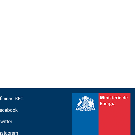
icinas SEC
acebook
witter
nstagram