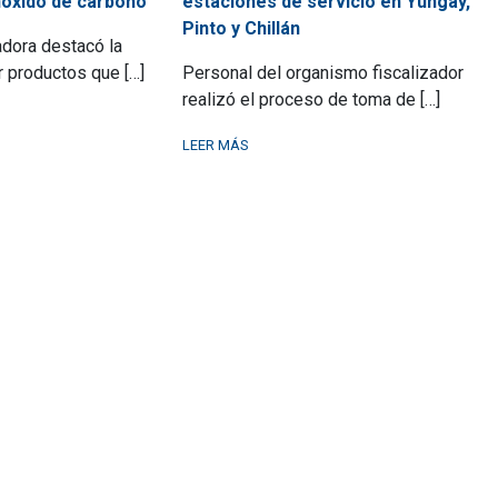
nóxido de carbono
estaciones de servicio en Yungay,
Pinto y Chillán
adora destacó la
r productos que […]
Personal del organismo fiscalizador
realizó el proceso de toma de […]
LEER MÁS