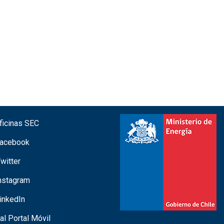
icinas SEC
acebook
witter
nstagram
inkedIn
 al Portal Móvil