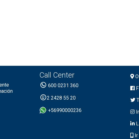
Call Center
Of
ente
600 0231 360
F
mación
2 2428 55 20
T
+56990000236
I
L
Ir