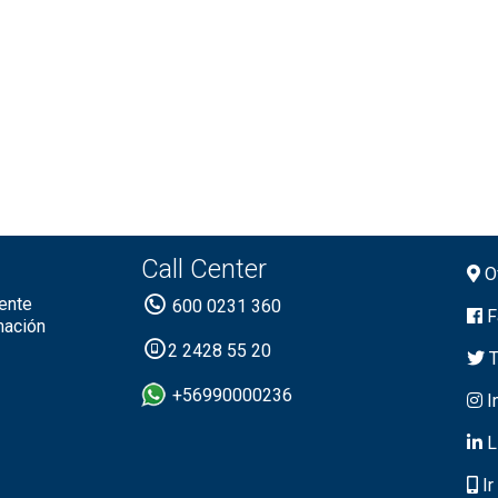
Call Center
Of
ente
600 0231 360
F
mación
2 2428 55 20
T
+56990000236
I
L
Ir