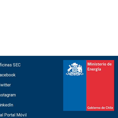
icinas SEC
acebook
witter
nstagram
inkedIn
 al Portal Móvil