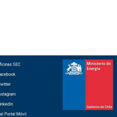
icinas SEC
acebook
witter
nstagram
inkedIn
 al Portal Móvil