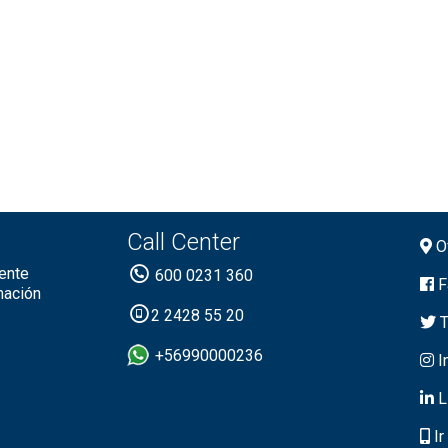
Call Center
Of
ente
600 0231 360
F
mación
2 2428 55 20
T
+56990000236
I
L
Ir