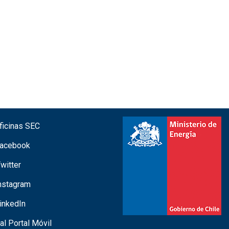
icinas SEC
acebook
witter
nstagram
inkedIn
 al Portal Móvil