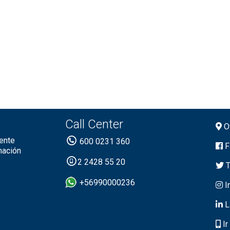
Call Center
Of
ente
600 0231 360
F
mación
2 2428 55 20
T
+56990000236
I
L
Ir