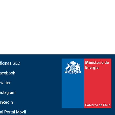
icinas SEC
acebook
witter
nstagram
inkedIn
 al Portal Móvil