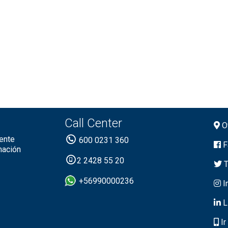
Call Center
Of
ente
600 0231 360
F
mación
2 2428 55 20
T
+56990000236
I
L
Ir