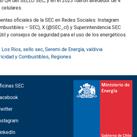
igo QR del SELLO SEC, y en el 2023 fueron alrededor de 4
 celulares.
cuentas oficiales de la SEC en Redes Sociales: Instagram
Combustibles – SEC), X (@SEC_cl) y Superintendencia SEC
til y consejos de seguridad para el uso de los energéticos.
 Los Ríos
,
sello sec
,
Seremi de Energía
,
valdivia
tricidad y Combustibles
,
Regiones
icinas SEC
acebook
witter
nstagram
inkedIn