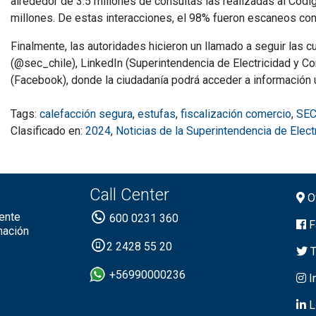
alrededor de 3.5 millones de consultas las realizadas al Cód
millones. De estas interacciones, el 98% fueron escaneos con
Finalmente, las autoridades hicieron un llamado a seguir las 
(@sec_chile), LinkedIn (Superintendencia de Electricidad y 
(Facebook), donde la ciudadanía podrá acceder a información ú
Tags:
calefacción segura
,
estufas
,
fiscalización comercio
,
SEC
Clasificado en:
2024
,
Noticias de la Superintendencia de Elec
Call Center
Of
ente
600 0231 360
F
mación
2 2428 55 20
T
+56990000236
I
L