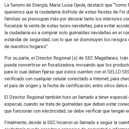
La Seremi de Energía, María Luisa Ojeda, destacó que
“
como M
queremos que la ciudadanía disfrute de estas fiestas de Fin
familias se preocupan más por decorar tanto los interiores c
fiscalizar la venta de estas luces navideñas, para evitar acc
la ciudadanía es a comprar solo guirnaldas navideñas en el c
estándar de seguridad, con lo que se disminuyen los riesgos de
de nuestros hogares”.
Por su parte, el Director Regional (s) de SEC Magallanes, Iván
pueda convertirse en fiscalizadora, revisando que los produc
para lo cual deben fijarse que éstos cuenten con el SELLO S
verificado con cualquier celular conectado a Internet, para che
el país de origen y la fecha de certificación, entre otros dato
El Director Regional también hizo un llamado a tener especial 
especial, cuando se trata de guirnaldas que deben estar conect
que funcionan con electricidad, se debe verificar que tengan e
Finalmente, desde la SEC hicieron un llamado a seguir la cuent