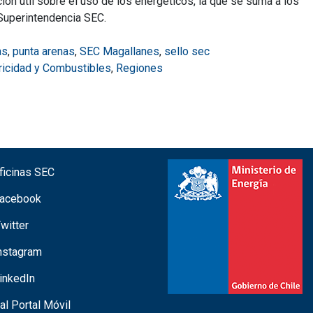
ón útil sobre el uso de los energéticos, la que se suma a los
Superintendencia SEC.
as
,
punta arenas
,
SEC Magallanes
,
sello sec
tricidad y Combustibles
,
Regiones
icinas SEC
acebook
witter
nstagram
inkedIn
 al Portal Móvil