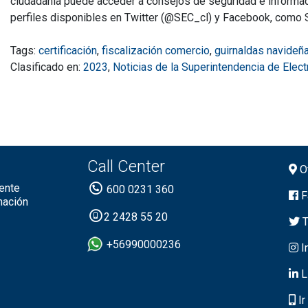
ciudadanía puede acceder a consejos de seguridad e informaci
perfiles disponibles en Twitter (@SEC_cl) y Facebook, como 
Tags:
certificación
,
fiscalización comercio
,
guirnaldas navideñ
Clasificado en:
2023
,
Noticias de la Superintendencia de Elec
Call Center
Of
ente
600 0231 360
F
mación
2 2428 55 20
T
+56990000236
I
L
Ir