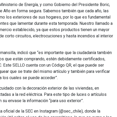
inisterio de Energía, y como Gobierno del Presidente Boric,
 de Año en forma segura. Sabemos también que cada año, las
omo los exteriores de sus hogares, por lo que es fundamental
identes que lamentar durante esta temporada. Nuestro llamado a
omercio establecido, ya que estos productos tienen un mayor
 corto circuitos, electrocuciones y hasta incendios al interior
 mansilla, indicó que “es importante que la ciudadanía también
tos que están comprando, estén debidamente certificados,
EC. Este SELLO cuenta con un Código QR, el que puede ser
quear que se trate del mismo artículo y también para verificar
s a los cuales se puede acceder”.
cuidado con la decoración exterior de las viviendas, en
adas a la red eléctrica. Para este tipo de luces o artículos
n su envase la información “para uso exterior”.
a oficial de la SEC en Instagram (@sec_chile), donde la