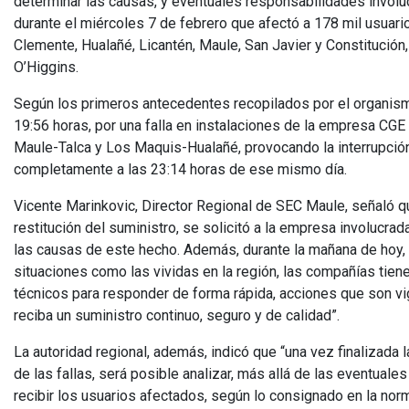
determinar las causas, y eventuales responsabilidades involucr
durante el miércoles 7 de febrero que afectó a 178 mil usuari
Clemente, Hualañé, Licantén, Maule, San Javier y Constitució
O’Higgins.
Según los primeros antecedentes recopilados por el organismo 
19:56 horas, por una falla en instalaciones de la empresa CGE 
Maule-Talca y Los Maquis-Hualañé, provocando la interrupción
completamente a las 23:14 horas de ese mismo día.
Vicente Marinkovic, Director Regional de SEC Maule, señaló que
restitución del suministro, se solicitó a la empresa involucrad
las causas de este hecho. Además, durante la mañana de hoy, f
situaciones como las vividas en la región, las compañías tie
técnicos para responder de forma rápida, acciones que son vi
reciba un suministro continuo, seguro y de calidad”.
La autoridad regional, además, indicó que “una vez finalizada 
de las fallas, será posible analizar, más allá de las eventua
recibir los usuarios afectados, según lo consignado en la norm