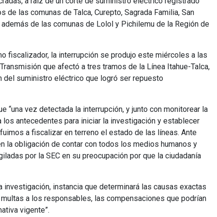
adas, a raíz de un corte de suministro eléctrico registrado
os de las comunas de Talca, Curepto, Sagrada Familia, San
n, además de las comunas de Lolol y Pichilemu de la Región de
fiscalizador, la interrupción se produjo este miércoles a las
Transmisión que afectó a tres tramos de la Línea Itahue-Talca,
 del suministro eléctrico que logró ser repuesto
 “una vez detectada la interrupción, y junto con monitorear la
a los antecedentes para iniciar la investigación y establecer
uimos a fiscalizar en terreno el estado de las líneas. Ante
nen la obligación de contar con todos los medios humanos y
giladas por la SEC en su preocupación por que la ciudadanía
la investigación, instancia que determinará las causas exactas
les multas a los responsables, las compensaciones que podrían
ativa vigente”.