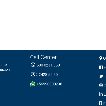
Call Center
Of
ente
600 0231 360
F
mación
2 2428 55 20
T
+56990000236
I
L
Ir