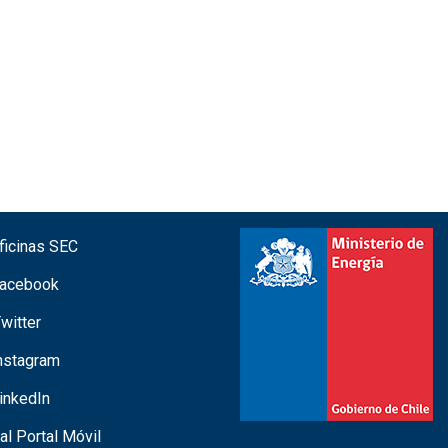
icinas SEC
acebook
witter
nstagram
inkedIn
 al Portal Móvil