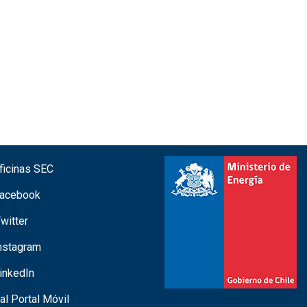
icinas SEC
acebook
witter
nstagram
inkedIn
 al Portal Móvil