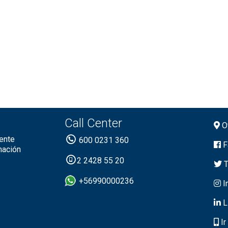
Call Center
Of
ente
600 0231 360
F
mación
2 2428 55 20
T
+56990000236
I
L
Ir