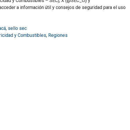
ricidad y Combustibles – SEC), X (@SEC_cl) y
cceder a información útil y consejos de seguridad para el uso
acá
,
sello sec
tricidad y Combustibles
,
Regiones