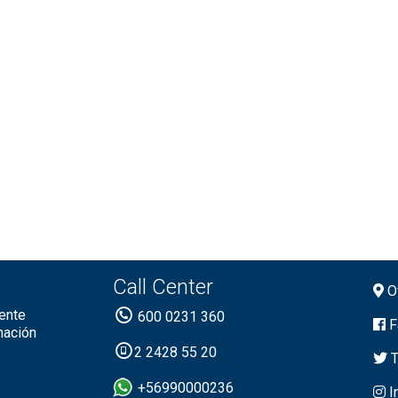
Call Center
Of
ente
600 0231 360
F
mación
2 2428 55 20
T
+56990000236
I