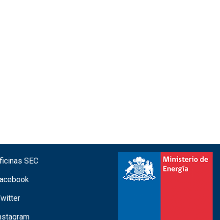
icinas SEC
acebook
witter
nstagram