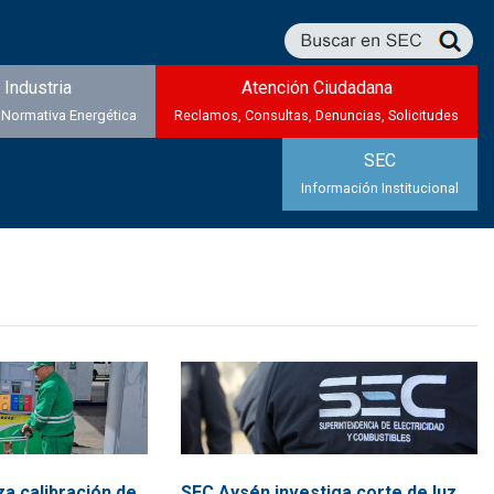
Industria
Atención Ciudadana
 Normativa Energética
Reclamos, Consultas, Denuncias, Solicitudes
SEC
Información Institucional
za calibración de
SEC Aysén investiga corte de luz