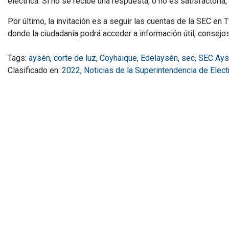
eléctrica. Si no se recibe una respuesta, o no es satisfactoria
Por último, la invitación es a seguir las cuentas de la SEC e
donde la ciudadanía podrá acceder a información útil, consejo
Tags:
aysén
,
corte de luz
,
Coyhaique
,
Edelaysén
,
sec
,
SEC Ays
Clasificado en:
2022
,
Noticias de la Superintendencia de Elec