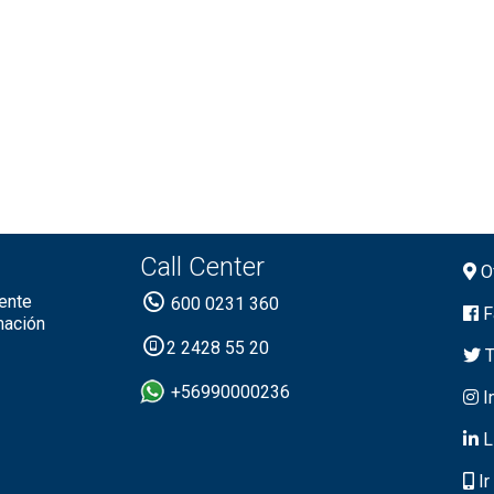
Call Center
Of
ente
600 0231 360
F
mación
2 2428 55 20
T
+56990000236
I
L
Ir