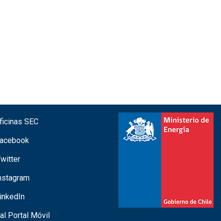
icinas SEC
acebook
witter
nstagram
inkedIn
 al Portal Móvil