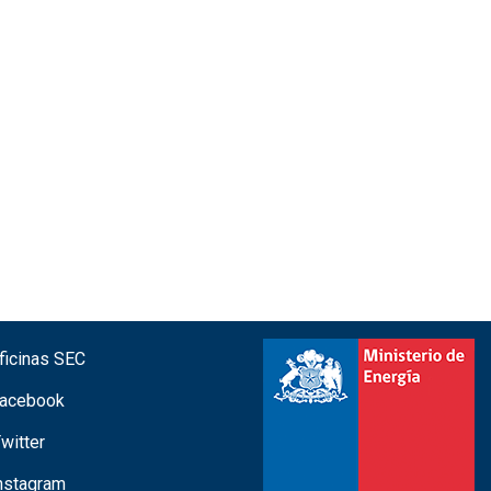
icinas SEC
acebook
witter
nstagram