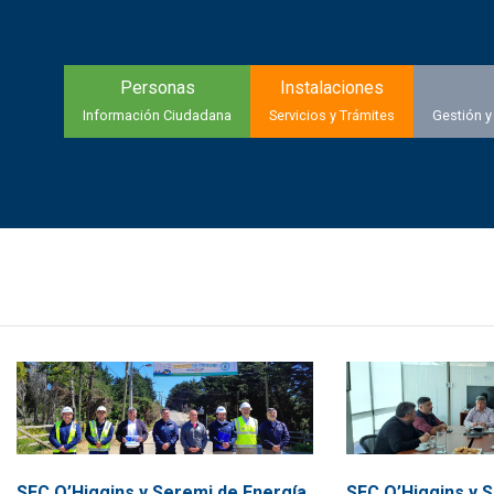
Personas
Instalaciones
Información Ciudadana
Servicios y Trámites
Gestión y
SEC O’Higgins y Seremi de Energía
SEC O’Higgins y 