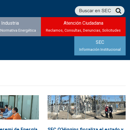
Industria
Atención Ciudadana
 Normativa Energética
Reclamos, Consultas, Denuncias, Solicitudes
SEC
Información Institucional
Seremi de Energía
SEC O’Higgins fiscaliza el estado y