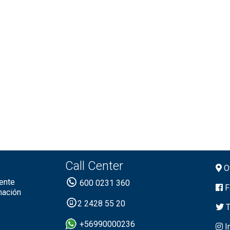
Call Center
Of
ente
600 0231 360
F
mación
2 2428 55 20
T
+56990000236
I