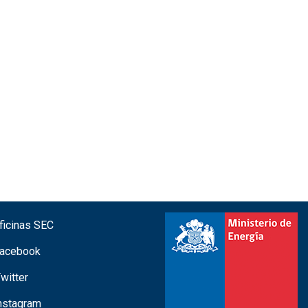
icinas SEC
acebook
witter
nstagram