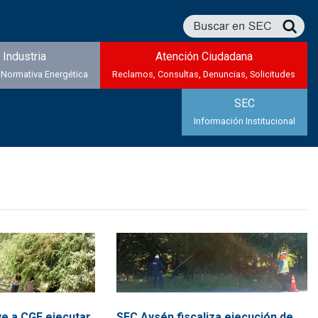
Industria
Atención Ciudadana
 Normativa Energética
Reclamos, Consultas, Denuncias, Solicitudes
SEC
Información Institucional
ye a CGE ejecutar
SEC Aysén fiscaliza ejecución de