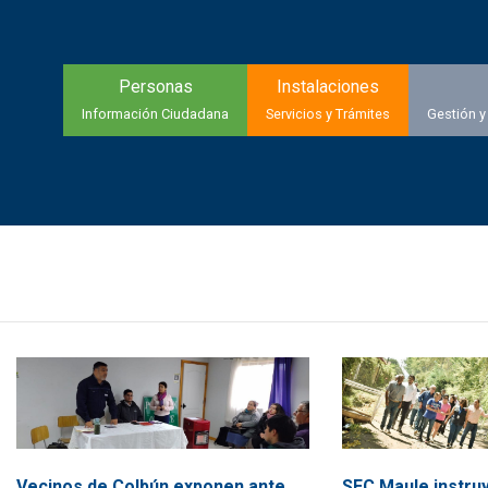
Personas
Instalaciones
Información Ciudadana
Servicios y Trámites
Gestión y
Vecinos de Colbún exponen ante
SEC Maule instru