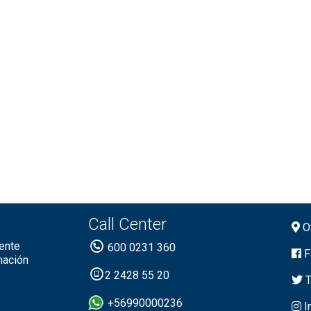
Call Center
Of
ente
600 0231 360
F
mación
2 2428 55 20
T
+56990000236
I