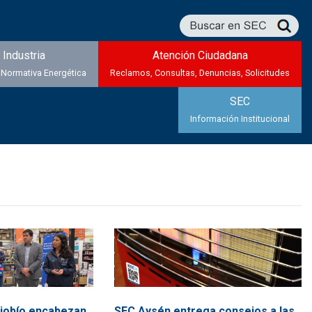
Industria
Atención Ciudadana
 Normativa Energética
Reclamos, Consultas, Denuncias, Solicitudes
SEC
Información Institucional
Biobío encabezan
SEC Aysén entrega consejos a las