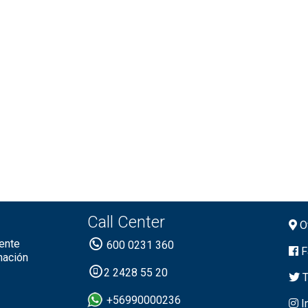
Call Center
Of
ente
600 0231 360
F
mación
2 2428 55 20
T
+56990000236
I