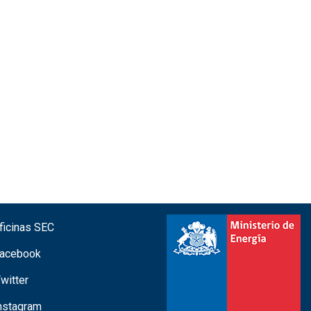
icinas SEC
acebook
witter
nstagram