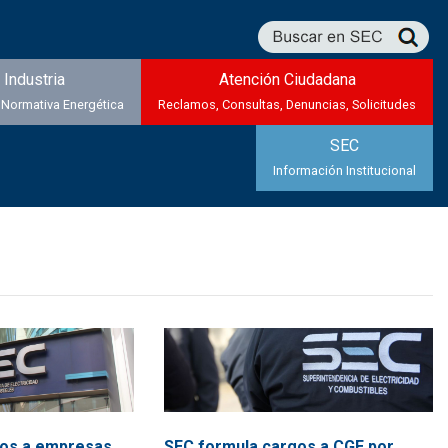
Industria
Atención Ciudadana
 Normativa Energética
Reclamos, Consultas, Denuncias, Solicitudes
SEC
Información Institucional
SEC formula cargos a CGE por
gos a empresas