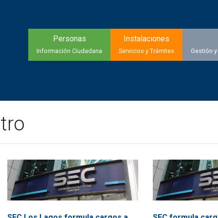
Personas
Instalaciones
Información Ciudadana
Servicios y Trámites
Gestión y
tro
SEC Los Lagos formula cargos a
SEC formula car