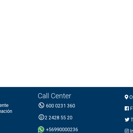
Call Center
Of
ente
600 0231 360
F
mación
2 2428 55 20
T
+56990000236
I