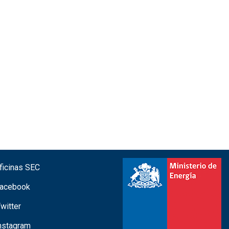
icinas SEC
acebook
witter
nstagram