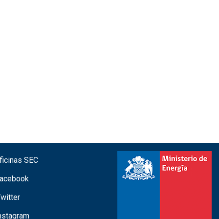
icinas SEC
acebook
witter
nstagram