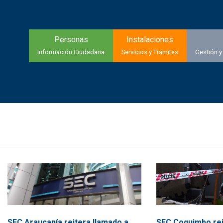
Personas
Instalaciones
Información Ciudadana
Servicios y Trámites
Gestión y
SEC Coquimbo rei
SEC Araucanía reitera llamado a