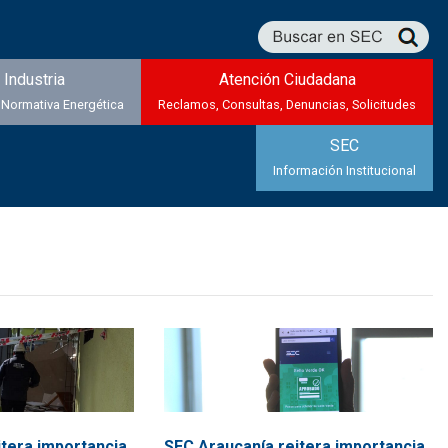
Industria
Atención Ciudadana
 Normativa Energética
Reclamos, Consultas, Denuncias, Solicitudes
SEC
Información Institucional
tera importancia
SEC Araucanía reitera importancia