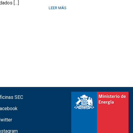
dados […]
LEER MÁS
icinas SEC
acebook
witter
nstagram