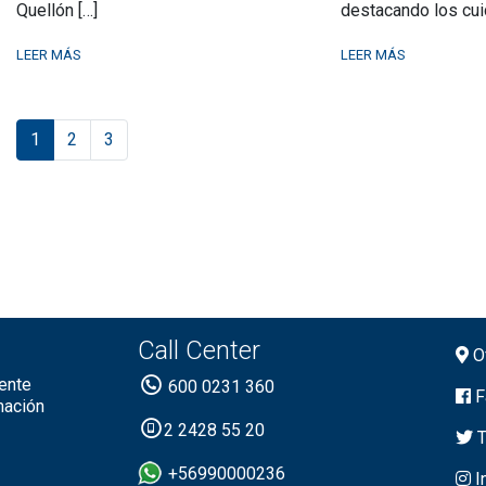
Quellón […]
destacando los cui
LEER MÁS
LEER MÁS
Actual
Página
Página
1
2
3
Call Center
Of
ente
600 0231 360
F
mación
2 2428 55 20
T
+56990000236
I