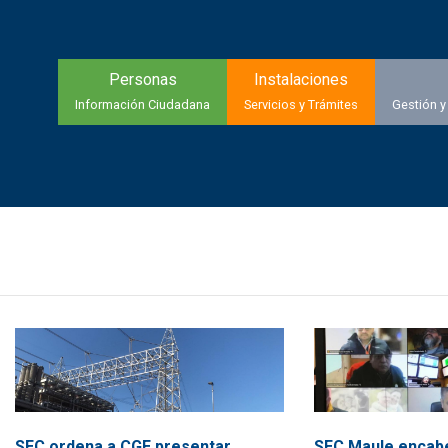
Personas
Instalaciones
Información Ciudadana
Servicios y Trámites
Gestión y
SEC ordena a CGE presentar
SEC Maule encab