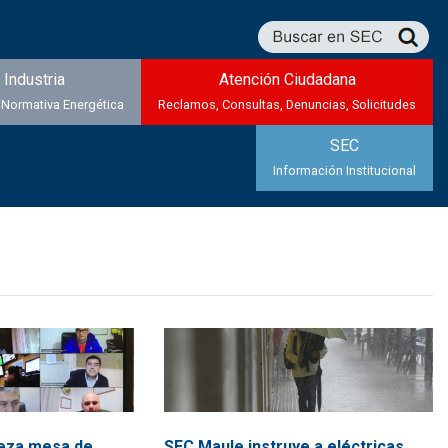
Industria
Atención Ciudadana
 Normativa Energética
Reclamos, Consultas, Denuncias, Solicitudes
SEC
Información Institucional
eza mesa de
SEC Maule instruye a eléctricas