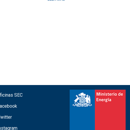
icinas SEC
acebook
witter
nstagram